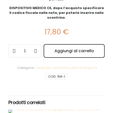
DISPOSITIVO MEDICO CE, dopo l’acquisto specificare
il codice fiscale nelle note, per poterlo inserire nello
scontrino.
17,80
€
GSE
Aggiungi al carrello
Aerobiotic
Alternative:
Junior
quantità
Categorie:
Integratori alimentari
,
Mali di stagione
COD:
156-1
Prodotti correlati