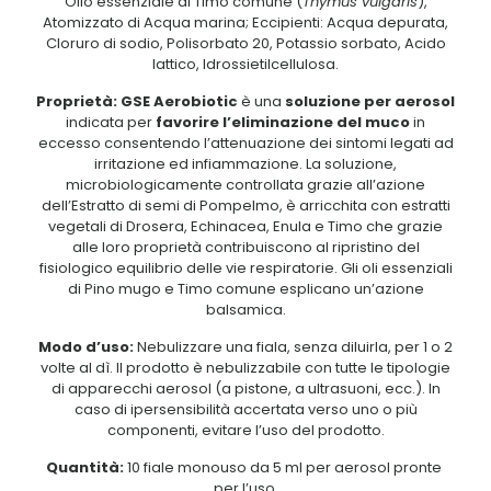
Olio essenziale di Timo comune (
Thymus vulgaris
),
Atomizzato di Acqua marina; Eccipienti: Acqua depurata,
Cloruro di sodio, Polisorbato 20, Potassio sorbato, Acido
lattico, Idrossietilcellulosa.
Proprietà:
GSE Aerobiotic
è una
soluzione per aerosol
indicata per
favorire l’eliminazione del muco
in
eccesso consentendo l’attenuazione dei sintomi legati ad
irritazione ed infiammazione. La soluzione,
microbiologicamente controllata grazie all’azione
dell’Estratto di semi di Pompelmo, è arricchita con estratti
vegetali di Drosera, Echinacea, Enula e Timo che grazie
alle loro proprietà contribuiscono al ripristino del
fisiologico equilibrio delle vie respiratorie. Gli oli essenziali
di Pino mugo e Timo comune esplicano un’azione
balsamica.
Modo d’uso:
Nebulizzare una fiala, senza diluirla, per 1 o 2
volte al dì. Il prodotto è nebulizzabile con tutte le tipologie
di apparecchi aerosol (a pistone, a ultrasuoni, ecc.). In
caso di ipersensibilità accertata verso uno o più
componenti, evitare l’uso del prodotto.
Quantità:
10 fiale monouso da 5 ml per aerosol pronte
per l’uso.