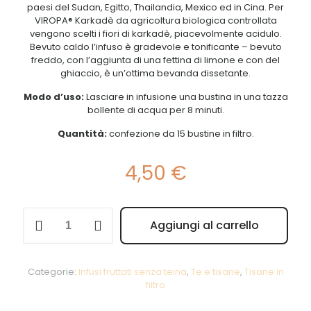
paesi del Sudan, Egitto, Thailandia, Mexico ed in Cina. Per
VIROPA® Karkadè da agricoltura biologica controllata
vengono scelti i fiori di karkadè, piacevolmente acidulo.
Bevuto caldo l’infuso è gradevole e tonificante – bevuto
freddo, con l’aggiunta di una fettina di limone e con del
ghiaccio, è un’ottima bevanda dissetante.
Modo d’uso:
Lasciare in infusione una bustina in una tazza
bollente di acqua per 8 minuti.
Quantità:
confezione da 15 bustine in filtro.
4,50
€
Karkadè
Aggiungi al carrello
quantità
Alternative:
Categorie:
Infusi fruttati senza teina
,
Te e tisane
,
Tisane in
filtro