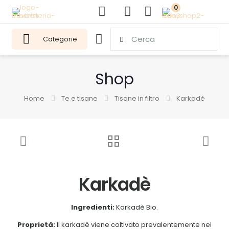
0
Categorie
Shop
Home
Te e tisane
Tisane in filtro
Karkadè
Karkadè
Ingredienti:
Karkadè Bio.
Proprietà:
Il karkadè viene coltivato prevalentemente nei