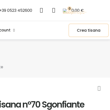
0
+39 0523 452600
0,00 €
Crea tisana
count
te
isana n°70 Sgonfiante