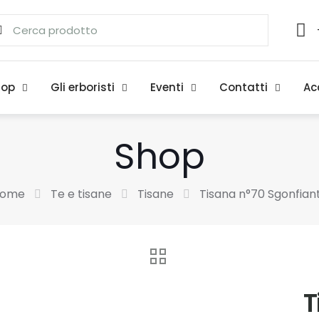
hop
Gli erboristi
Eventi
Contatti
Ac
Shop
ome
Te e tisane
Tisane
Tisana n°70 Sgonfian
T