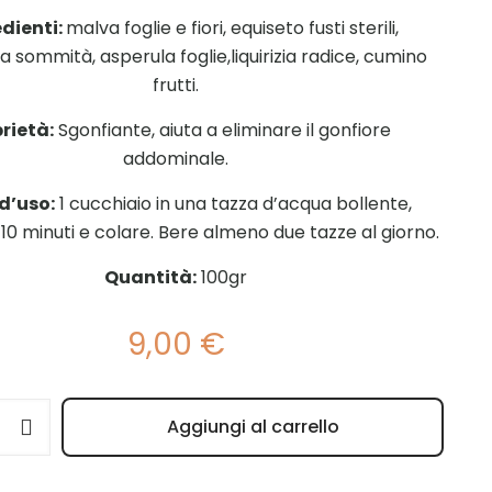
dienti:
malva foglie e fiori, equiseto fusti sterili,
 sommità, asperula foglie,liquirizia radice, cumino
frutti.
rietà:
Sgonfiante, aiuta a eliminare il gonfiore
addominale.
d’uso:
1 cucchiaio in una tazza d’acqua bollente,
10 minuti e colare. Bere almeno due tazze al giorno.
Quantità:
100gr
9,00
€
Aggiungi al carrello
e:
e