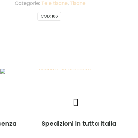
Categorie:
Te e tisane
,
Tisane
COD:
106
acenza
Spedizioni in tutta Italia