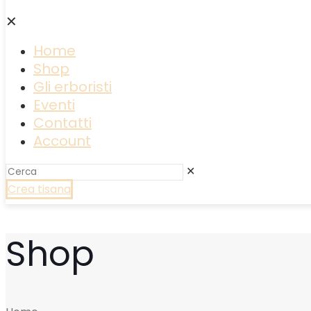
✕
Home
Shop
Gli erboristi
Eventi
Contatti
Account
✕
Crea tisana
Shop