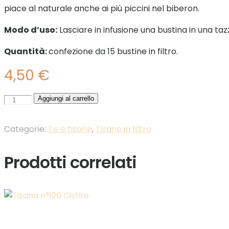
piace al naturale anche ai più piccini nel biberon.
Modo d’uso:
Lasciare in infusione una bustina in una taz
Quantità:
confezione da 15 bustine in filtro.
4,50
€
Vircalm
Aggiungi al carrello
quantità
Categorie:
Te e tisane
,
Tisane in filtro
Prodotti correlati