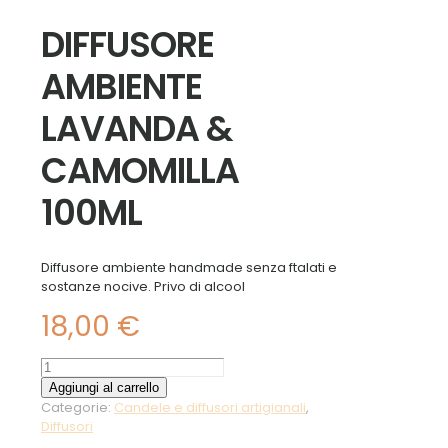
DIFFUSORE
AMBIENTE
LAVANDA &
CAMOMILLA
100ML
Diffusore ambiente handmade senza ftalati e
sostanze nocive. Privo di alcool
18,00
€
DIFFUSORE
AMBIENTE
Aggiungi al carrello
LAVANDA
Categorie:
Candele e diffusori artigianali
,
&
Diffusori
CAMOMILLA