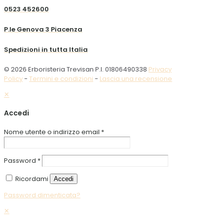
0523 452600
P.le Genova 3 Piacenza
Spedizioni in tutta Italia
© 2026 Erboristeria Trevisan P.I. 01806490338
Privacy
Policy
-
Termini e condizioni
-
Lascia una recensione
✕
Accedi
Nome utente o indirizzo email
*
Password
*
Ricordami
Accedi
Password dimenticata?
✕