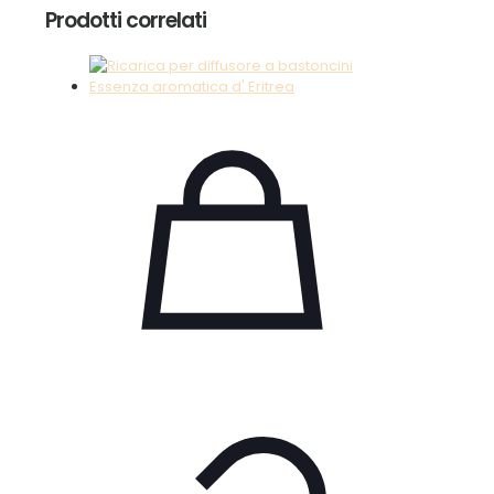
100ML
Prodotti correlati
quantità