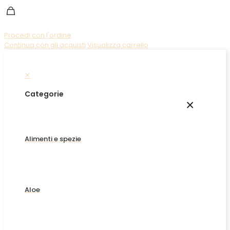
Procedi con l'ordine
Continua con gli acquisti
Visualizza carrello
✕
Categorie
×
Alimenti e spezie
Aloe