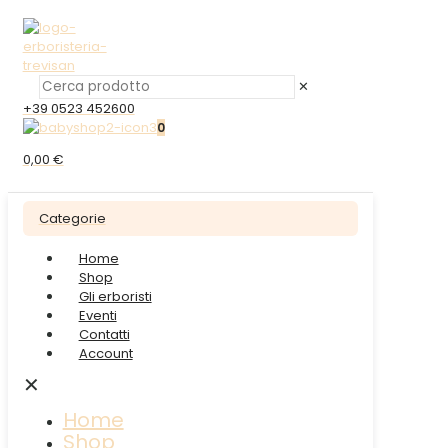
✕
+39 0523 452600
0
0,00 €
Categorie
Home
Shop
Gli erboristi
Eventi
Contatti
Account
✕
Home
Shop