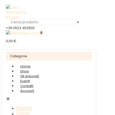
✕
+39 0523 452600
0
0,00 €
Categorie
Home
Shop
Gli erboristi
Eventi
Contatti
Account
✕
Home
Shop