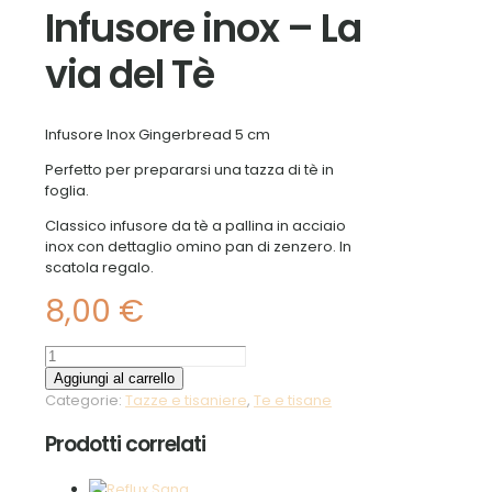
Infusore inox – La
via del Tè
Infusore Inox Gingerbread 5 cm
Perfetto per prepararsi una tazza di tè in
foglia.
Classico infusore da tè a pallina in acciaio
inox con dettaglio omino pan di zenzero. In
scatola regalo.
8,00
€
Infusore
inox
Aggiungi al carrello
-
Categorie:
Tazze e tisaniere
,
Te e tisane
La
via
Prodotti correlati
del
Tè