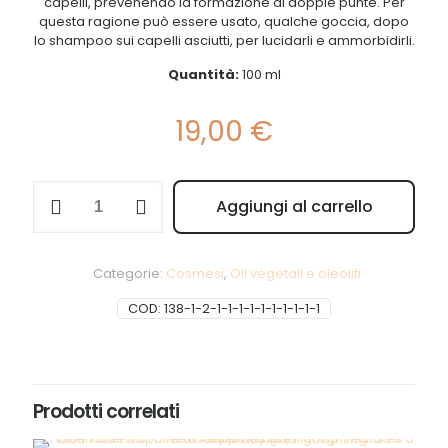
capelli, prevenendo la formazione di doppie punte. Per
questa ragione può essere usato, qualche goccia, dopo
lo shampoo sui capelli asciutti, per lucidarli e ammorbidirli.
Quantità:
100 ml
19,00
€
Olio
Aggiungi al carrello
di
Alternative:
Jojoba
quantità
Categorie:
Cosmesi
,
Oli vegetali e oleoliti
COD:
138-1-2-1-1-1-1-1-1-1-1-1-1
Prodotti correlati