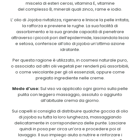
miscela di esteri cerosi, vitamina E, vitamine
del complesso B, minerali quali zinco, rame e iodio.
L’ olio di Jojoba rivitalizza, rigenera e linisce la pelle irritata,
la rafforza e previene le rughe. La sua facilità di
assorbimento e la sua grande capacità di penetrare
attraverso i piccoli pori dell’epidermide, lasciandola liscia
e setosa, conferisce all’olio di jojoba un’ottima azione
idratante.
Per questa ragione è utilizzato, in cosmesi naturale puro,
o associato ad altri olii vegetali per renderli più assorbibili,
o come veicolante per gli oli essenziali, oppure come
pregiato ingrediente nelle creme.
Modo d’uso:
Sul viso va applicato ogni giorno sulla pelle
pulita con leggero massaggio, assoluto o aggiunto
all’abituale crema da giorno.
Sui capelli si consiglia di distribuire qualche goccia di olio
di jojoba su tutta la loro lunghezza, massaggiando
delicatamente in corrispondenza delle punte. Lasciare
quindi in posa per circa un’ora e procedere poi al
lavaggio. Il suo impiego aiuta a nutrire e rinforzare i