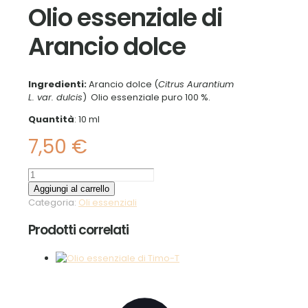
Olio essenziale di
Arancio dolce
Ingredienti:
Arancio dolce (
Citrus Aurantium
L. var. dulcis
) Olio essenziale puro 100 %.
Quantità
: 10 ml
7,50
€
Olio
essenziale
Aggiungi al carrello
di
Categoria:
Oli essenziali
Arancio
dolce
Prodotti correlati
quantità