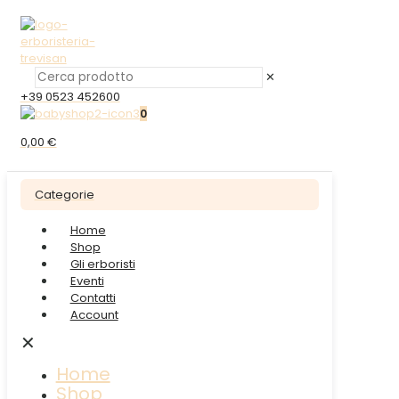
✕
+39 0523 452600
0
0,00 €
Categorie
Home
Shop
Gli erboristi
Eventi
Contatti
Account
✕
Home
Shop