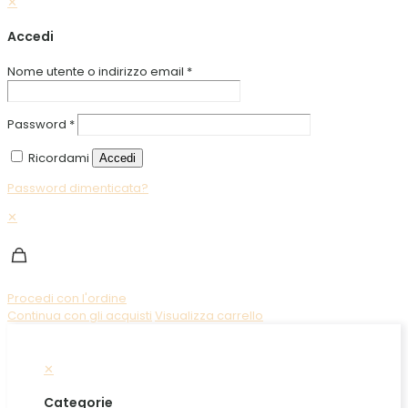
✕
Accedi
Nome utente o indirizzo email
*
Password
*
Ricordami
Accedi
Password dimenticata?
✕
Procedi con l'ordine
Continua con gli acquisti
Visualizza carrello
✕
Categorie