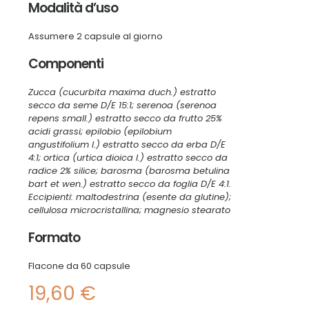
Modalità d’uso
Assumere 2 capsule al giorno
Componenti
Zucca (cucurbita maxima duch.) estratto
secco da seme D/E 15:1; serenoa (serenoa
repens small.) estratto secco da frutto 25%
acidi grassi; epilobio (epilobium
angustifolium l.) estratto secco da erba D/E
4:1; ortica (urtica dioica l.) estratto secco da
radice 2% silice; barosma (barosma betulina
bart et wen.) estratto secco da foglia D/E 4:1.
Eccipienti: maltodestrina (esente da glutine);
cellulosa microcristallina; magnesio stearato
Formato
Flacone da 60 capsule
19,60
€