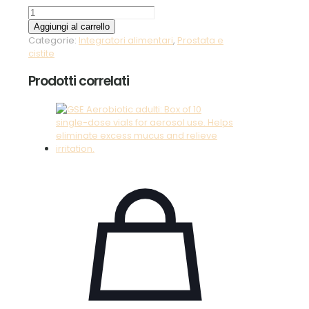
Prostalem
60
Aggiungi al carrello
capsule-
Categorie:
Integratori alimentari
,
Prostata e
Lemuria
cistite
quantità
Prodotti correlati