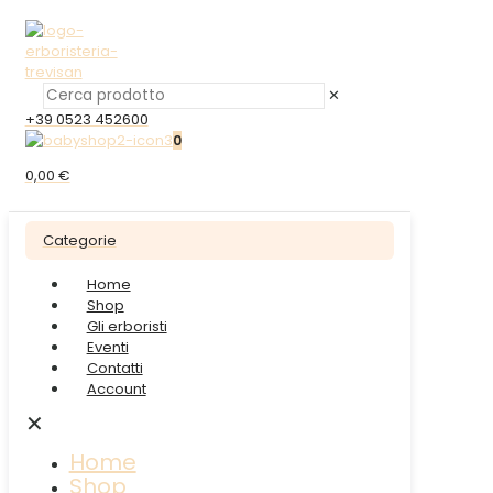
✕
+39 0523 452600
0
0,00 €
Categorie
Home
Shop
Gli erboristi
Eventi
Contatti
Account
✕
Home
Shop