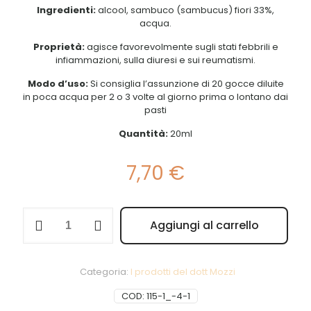
Ingredienti:
alcool, sambuco (sambucus) fiori 33%,
acqua.
Proprietà:
agisce favorevolmente sugli stati febbrili e
infiammazioni, sulla diuresi e sui reumatismi.
Modo d’uso:
Si consiglia l’assunzione di 20 gocce diluite
in poca acqua per 2 o 3 volte al giorno prima o lontano dai
pasti
Quantità:
20ml
7,70
€
Sambuco
Aggiungi al carrello
gocce
Alternative:
20ml
quantità
Categoria:
I prodotti del dott Mozzi
COD:
115-1_-4-1